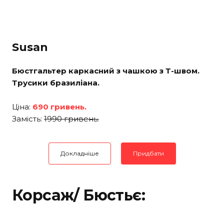
Susan
Бюстгальтер каркасний з чашкою з Т-швом.
Трусики бразиліана.
Ціна:
690 гривень.
Замість:
1990 гривень.
Докладніше
Придбати
Корсаж/ Бюстьє: