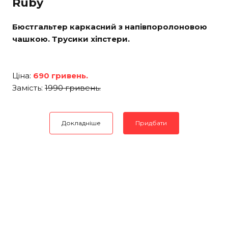
Ruby
Бюстгальтер каркасний з напівпоролоновою
чашкою. Трусики хіпстери.
Ціна:
690 гривень.
Замість:
1990 гривень.
Докладніше
Придбати