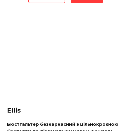
Ellis
Бюстгальтер безкаркасний з цільнокроєною