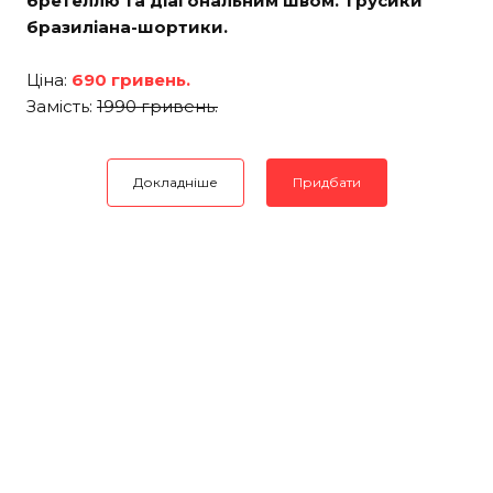
бретеллю та діагональним швом. Трусики
бразиліана-шортики.
Ціна:
690 гривень.
Замість:
1990 гривень.
Докладніше
Придбати