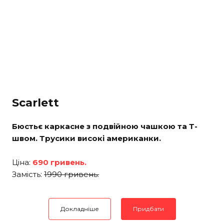
Scarlett
Бюстьє каркасне з подвійною чашкою та Т-
швом. Трусики високі американки.
Ціна:
690 гривень.
Замість:
1990 гривень.
Докладніше
Придбати