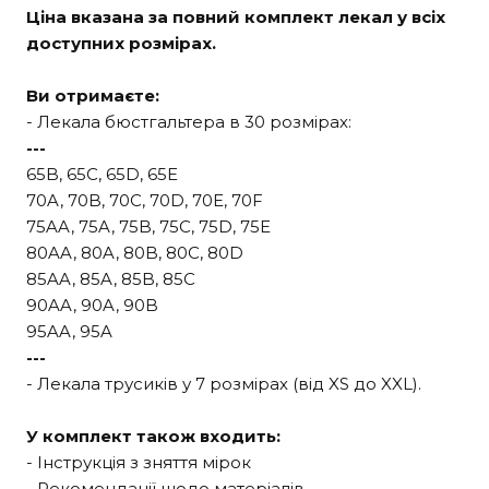
Ціна вказана за повний комплект лекал у всіх
доступних розмірах.
Ви отримаєте:
- Лекала бюстгальтера в 30 розмірах:
---
65B, 65C, 65D, 65E
70A, 70B, 70C, 70D, 70E, 70F
75AA, 75A, 75B, 75C, 75D, 75E
80AA, 80A, 80B, 80C, 80D
85AA, 85A, 85B, 85C
90AA, 90A, 90B
95AA, 95A
---
- Лекала трусиків у 7 розмірах (від XS до XXL).
У комплект також входить:
- Інструкція з зняття мірок
- Рекомендації щодо матеріалів