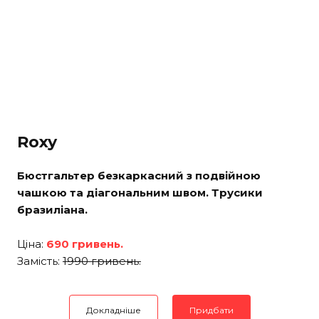
Roxy
Бюстгальтер безкаркасний з подвійною
чашкою та діагональним швом. Трусики
бразиліана.
Ціна:
690 гривень.
Замість:
1990 гривень.
Докладніше
Придбати