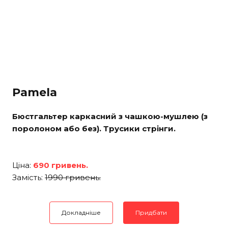
Pamela
Бюстгальтер каркасний з чашкою-мушлею (з
поролоном або без). Трусики стрінги.
Ціна:
690 гривень.
Замість:
1990 гривень.
Докладніше
Придбати