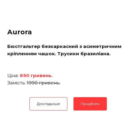
Aurora
Бюстгальтер безкаркасний з асиметричним
кріпленням чашок. Трусики бразиліана.
Ціна:
690 гривень.
Замість:
1990 гривень.
Докладніше
Придбати