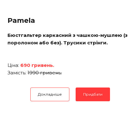
Pamela
Бюстгальтер каркасний з чашкою-мушлею (з
поролоном або без). Трусики стрінги.
Ціна:
690 гривень.
Замість:
1990 гривень.
Докладніше
Придбати