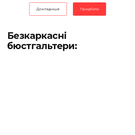
Докладніше
Придбати
Безкаркасні
бюстгальтери: