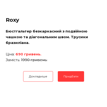
Roxy
Бюстгальтер безкаркасний з подвійною
чашкою та діагональним швом. Трусики
бразиліана.
Ціна:
690 гривень.
Замість:
1990 гривень.
Докладніше
Придбати