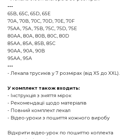
---
65B, 65C, 65D, 65E
70A, 70B, 70C, 70D, 70E, 70F
75AA, 75A, 75B, 75C, 75D, 75E
80AA, 80A, 80B, 80C, 80D
85AA, 85A, 85B, 85C
90AA, 90A, 90B
95AA, 95A
---
- Лекала трусиків у 7 розмірах (від XS до XXL).
У комплект також входить:
- Інструкція з зняття мірок
- Рекомендації щодо матеріалів
- Повний комплект лекал
- Відео-уроки з пошиття кожного виробу
Відкрити відео-урок по пошиттю коплекта