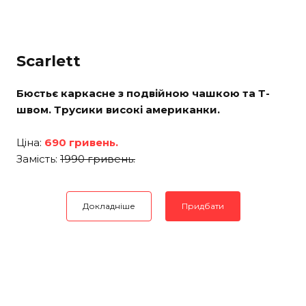
Scarlett
Бюстьє каркасне з подвійною чашкою та Т-
швом. Трусики високі американки.
Ціна:
690 гривень.
Замість:
1990 гривень.
Докладніше
Придбати