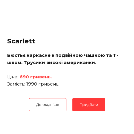
Scarlett
Бюстьє каркасне з подвійною чашкою та Т-
швом. Трусики високі американки.
Ціна:
690 гривень.
Замість:
1990 гривень.
Докладніше
Придбати