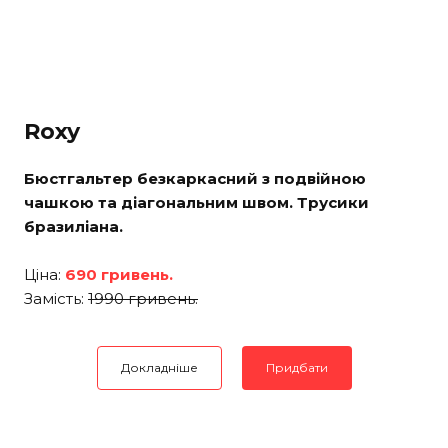
Roxy
Бюстгальтер безкаркасний з подвійною
чашкою та діагональним швом. Трусики
бразиліана.
Ціна:
690 гривень.
Замість:
1990 гривень.
Докладніше
Придбати