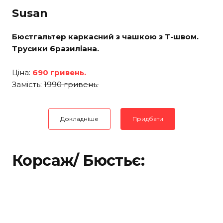
Susan
Бюстгальтер каркасний з чашкою з Т-швом.
Трусики бразиліана.
Ціна:
690 гривень.
Замість:
1990 гривень.
Докладніше
Придбати
Корсаж/ Бюстьє: