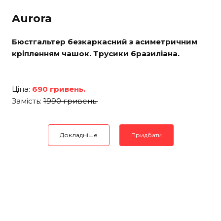
Aurora
Бюстгальтер безкаркасний з асиметричним
кріпленням чашок. Трусики бразиліана.
Ціна:
690 гривень.
Замість:
1990 гривень.
Докладніше
Придбати