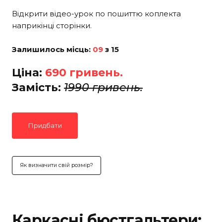
Відкрити відео-урок по пошиттю коплекта
наприкінці сторінки.
Залишилось місць:
09
з 15
Ціна:
690 гривень.
Замість:
1990 гривень.
Придбати
Як визначити свій розмір?
Каркасні бюстгальтери: