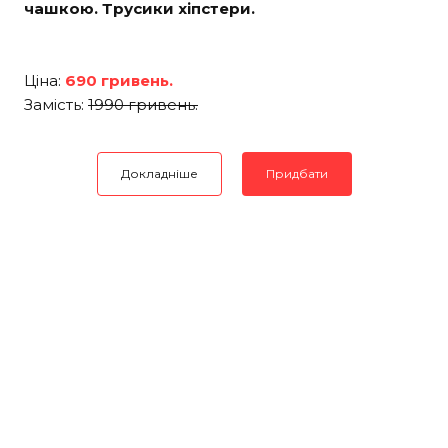
чашкою. Трусики хіпстери.
Ціна:
690 гривень.
Замість:
1990 гривень.
Докладніше
Придбати