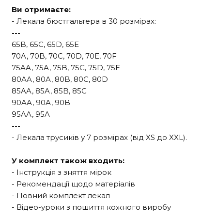
Ви отримаєте:
- Лекала бюстгальтера в 30 розмірах:
---
65B, 65C, 65D, 65E
70A, 70B, 70C, 70D, 70E, 70F
75AA, 75A, 75B, 75C, 75D, 75E
80AA, 80A, 80B, 80C, 80D
85AA, 85A, 85B, 85C
90AA, 90A, 90B
95AA, 95A
---
- Лекала трусиків у 7 розмірах (від XS до XXL).
У комплект також входить:
- Інструкція з зняття мірок
- Рекомендації щодо матеріалів
- Повний комплект лекал
- Відео-уроки з пошиття кожного виробу