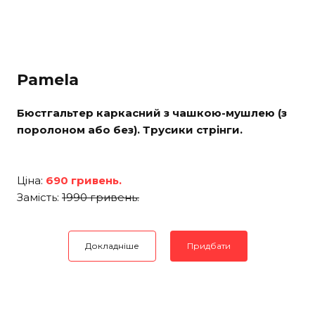
Pamela
Бюстгальтер каркасний з чашкою-мушлею (з
поролоном або без). Трусики стрінги.
Ціна:
690 гривень.
Замість:
1990 гривень.
Докладніше
Придбати