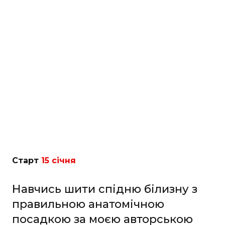
Старт
15 січня
Навчись шити спідню білизну з
правильною анатомічною
посадкою за моєю авторською